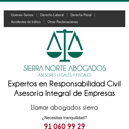
Skip
Skip
Quienes Somos
Derecho Laboral
Derecho Penal
to
to
Accidentes de tráfico
Otras Reclamaciones
content
main
menu
Expertos en Responsabilidad Civil
Asesoría Integral de Empresas
Llamar abogados sierra
¿Necesitas tranquilidad?
91 060 99 29