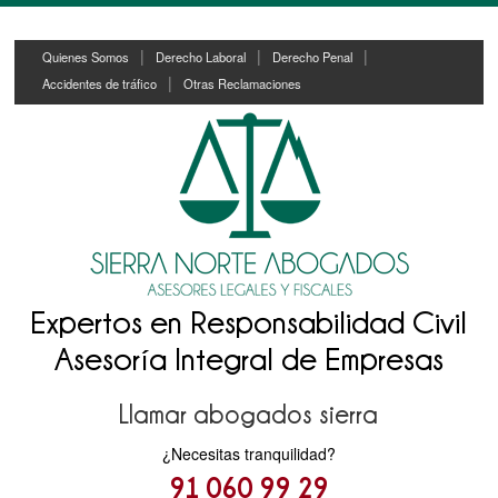
Skip
Skip
Quienes Somos
Derecho Laboral
Derecho Penal
to
to
Accidentes de tráfico
Otras Reclamaciones
content
main
menu
Expertos en Responsabilidad Civil
Asesoría Integral de Empresas
Llamar abogados sierra
¿Necesitas tranquilidad?
91 060 99 29