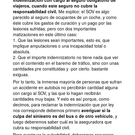
indemnización con cargo al seguro obligatorio de
viajeros, cuando este seguro no cubre la
responsabilidad civil.
Me explico: el SOV es algo
parecido al seguro de ocupantes de un coche, y como
éste cubre los gastos de curación y un pago por las
lesiones sufridas, pero con dos importantes
matizaciones en este último caso:
1. Que las lesiones sean importantes, esto es, que
implique amputaciones o una incapacidad total o
absoluta.
2. Que el importe indemnizatorio no tiene nada que ver
con el contenido en el baremo de tráfico, sino con unas
cantidades pre constituidas y -por cierto. bastante
exiguas.
Por lo tanto, la inmensa mayoría de personas que sufran
un accidente en autobús no percibirán cantidad alguna
con cargo al SOV, y las que lo hagan recibirán
cantidades muy bajas. Y esto es así porque, como
decimos, para reclamar la indemnización que por ley
nos corresponde debemos primero
averiguar si la
culpa del siniestro es del bus o de otro vehículo
, y
luego deberemos saber cuál es la aseguradora que
cubra su responsabilidad civil.
Para averiguar la culpabilidad, deberemos recuperar