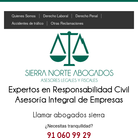
Skip
Skip
Quienes Somos
Derecho Laboral
Derecho Penal
to
to
Accidentes de tráfico
Otras Reclamaciones
content
main
menu
Expertos en Responsabilidad Civil
Asesoría Integral de Empresas
Llamar abogados sierra
¿Necesitas tranquilidad?
91 060 99 29