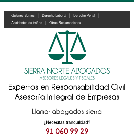
Skip
Skip
Quienes Somos
Derecho Laboral
Derecho Penal
to
to
Accidentes de tráfico
Otras Reclamaciones
content
main
menu
Expertos en Responsabilidad Civil
Asesoría Integral de Empresas
Llamar abogados sierra
¿Necesitas tranquilidad?
91 060 99 29