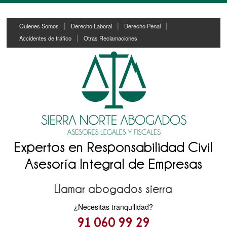
Skip
Skip
Quienes Somos
Derecho Laboral
Derecho Penal
to
to
Accidentes de tráfico
Otras Reclamaciones
content
main
menu
Expertos en Responsabilidad Civil
Asesoría Integral de Empresas
Llamar abogados sierra
¿Necesitas tranquilidad?
91 060 99 29