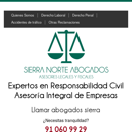
Skip
Skip
Quienes Somos
Derecho Laboral
Derecho Penal
to
to
Accidentes de tráfico
Otras Reclamaciones
content
main
menu
Expertos en Responsabilidad Civil
Asesoría Integral de Empresas
Llamar abogados sierra
¿Necesitas tranquilidad?
91 060 99 29